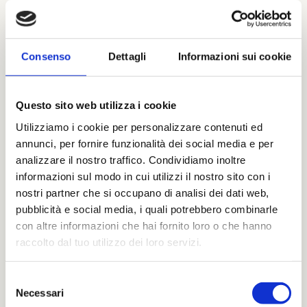
Consenso
Dettagli
Informazioni sui cookie
Questo sito web utilizza i cookie
Vino Fruttato e Vino
Utilizziamo i cookie per personalizzare contenuti ed
annunci, per fornire funzionalità dei social media e per
Aromatico: le Differenze
analizzare il nostro traffico. Condividiamo inoltre
11 GIUGNO 2024
informazioni sul modo in cui utilizzi il nostro sito con i
nostri partner che si occupano di analisi dei dati web,
Nel mondo affascinante e complesso del
pubblicità e social media, i quali potrebbero combinarle
vino, spesso sentiamo parlare di “vino
con altre informazioni che hai fornito loro o che hanno
fruttato” e “vino aromatico”. Ma cosa
raccolto dal tuo utilizzo dei loro servizi.
significano davvero
Selezione
Necessari
del