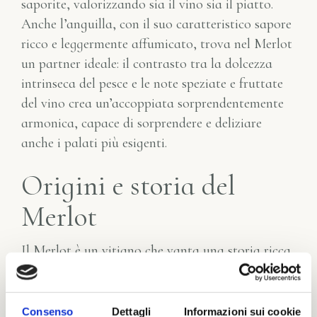
saporite, valorizzando sia il vino sia il piatto.
Anche l’anguilla, con il suo caratteristico sapore
ricco e leggermente affumicato, trova nel Merlot
un partner ideale: il contrasto tra la dolcezza
intrinseca del pesce e le note speziate e fruttate
del vino crea un’accoppiata sorprendentemente
armonica, capace di sorprendere e deliziare
anche i palati più esigenti.
Origini e storia del
Merlot
Il Merlot è un vitigno che vanta una storia ricca
e affascinante, le cui origini si intrecciano con le
vicende della viticoltura europea. Si ritiene che il
Merlot abbia fatto la sua comparsa in Francia,
Consenso
Dettagli
Informazioni sui cookie