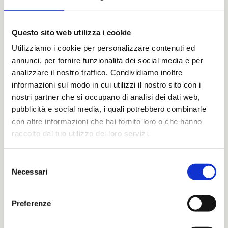
nella regione della Gironda, diventando poi uno
dei protagonisti indiscussi di Bordeaux, dove
Questo sito web utilizza i cookie
contribuisce alla creazione di alcuni tra i vini più
Utilizziamo i cookie per personalizzare contenuti ed
prestigiosi e rinomati al mondo. La sua
annunci, per fornire funzionalità dei social media e per
diffusione in Europa e nel mondo ha seguito le
analizzare il nostro traffico. Condividiamo inoltre
rotte del commercio e della passione enologica,
informazioni sul modo in cui utilizzi il nostro sito con i
trovando terreni e climi in cui esprimere al
nostri partner che si occupano di analisi dei dati web,
meglio le sue caratteristiche.
pubblicità e social media, i quali potrebbero combinarle
con altre informazioni che hai fornito loro o che hanno
Nel contesto italiano, il Merlot ha trovato una
raccolto dal tuo utilizzo dei loro servizi.
seconda casa nel Friuli Venezia Giulia, una
regione nota per la sua eccellenza vitivinicola,
Selezione
Necessari
del
dove il microclima e il terreno si sono rivelati
consenso
particolarmente adatti alla coltivazione di
questo vitigno. Qui, il Merlot è stato introdotto
Preferenze
verso la fine dell’Ottocento, diventando