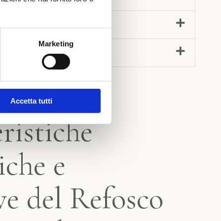
Marketing
Accetta tutti
ristiche
ic
he
e
v
e
del
Refosco