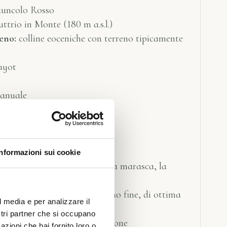
duncolo Rosso
ttrio in Monte (180 m a.s.l.)
eno:
colline eoceniche con terreno tipicamente
yot
anuale
00%
 bott. da lt 0,75
o
riflesso violaceo
Informazioni sui cookie
ttato, ricorda il lampone e la marasca, la
e
senta vigoroso, con un tannino fine, di ottima
l media e per analizzare il
ostri partner che si occupano
sia crudi che cotti e cacciagione
azioni che hai fornito loro o