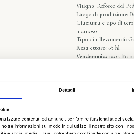
Vitigno:
Refosco dal Pe
Luogo di produzione:
Bu
Giacitura e tipo di terr
marnoso
Tipo di allevamenti:
Gu
Resa ettaro:
65 hl
Vendemmia:
raccolta m
Malolattica:
fatta al 1
Totale produzione:
6000
Tipo di vino:
rosso secc
Colore:
rosso rubino con 
Dettagli
Profumo:
fragrante e fru
prugna e le more matur
ookie
Sapore:
al palato si pre
nalizzare contenuti ed annunci, per fornire funzionalità dei socia
struttura e persistenza
inoltre informazioni sul modo in cui utilizzi il nostro sito con i n
Abbinamenti:
insaccati 
icità e social media, i quali potrebbero combinarle con altre inform