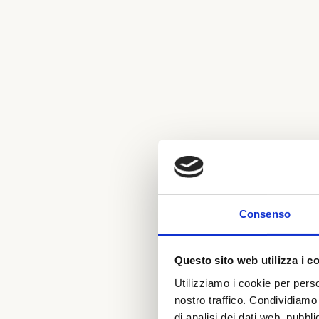
Consenso
Questo sito web utilizza i c
Utilizziamo i cookie per perso
nostro traffico. Condividiamo 
di analisi dei dati web, pubbl