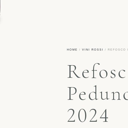
HOME
/
VINI ROSSI
/ REFOSCO 
Refosc
Pedun
2024